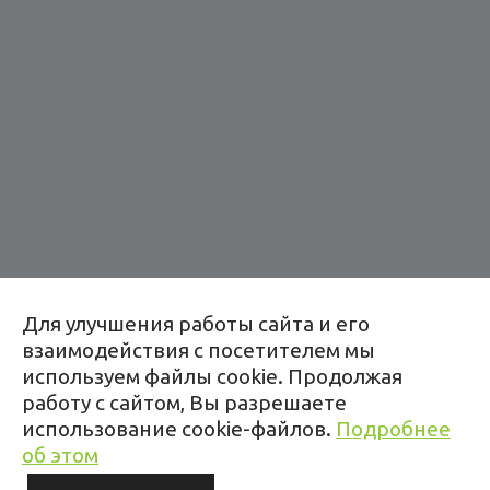
Главная
О компании
Социальная ответственность
Text here.... qwq
Адрес:
Для улучшения работы сайта и его
Копище, ул. Леонардо да Винчи, 2
взаимодействия с посетителем мы
+375 44 784 83 88
используем файлы cookie. Продолжая
работу с сайтом, Вы разрешаете
Время работы:
использование cookie-файлов.
Подробнее
пн–пт: 9:00–19:00
об этом