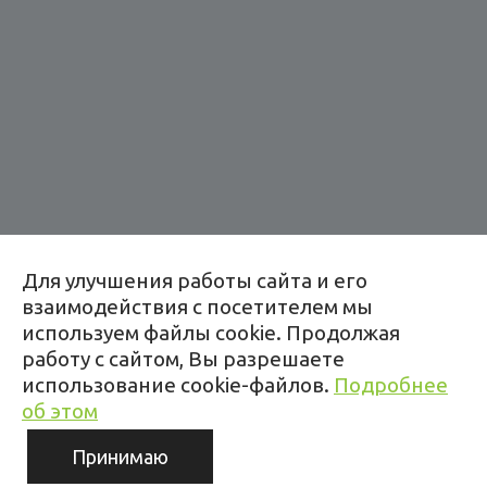
Адрес:
Для улучшения работы сайта и его
Копище, ул. Леонардо да Винчи, 2
взаимодействия с посетителем мы
+375 44 784 83 88
используем файлы cookie. Продолжая
работу с сайтом, Вы разрешаете
Время работы:
использование cookie-файлов.
Подробнее
пн–пт: 9:00–19:00
об этом
Принимаю
Любая информация, представленная на данном сайте, носит
исключительно информационный характер и ни при каких условиях не
является публичной офертой.